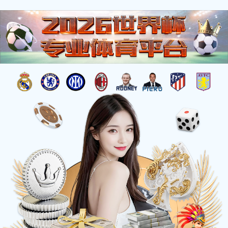
立即注册
爱游戏官方网站
官网 ·
权威体育数据平台
爱游戏官方网站 OFFICIAL WEBSITE
自2022年创立以来，
爱游戏官方网站
致力于为用户提
供包括NBA、英超、欧洲杯、LPL在内的热门赛事直播
与数据服务，广受用户信赖。
立即下载爱游戏官方网站APP