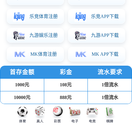
2026-06-05 19:42
71 次阅读
林葳本赛季绝杀球命中率高达七成，未来
能否成为关键先生标杆
在CBA本赛季的激烈角逐中，南京同曦队的年轻后卫
林葳以其惊人的大心脏表现，迅速成为球迷和媒体瞩
目的焦点。截至目前，他在比赛最后时刻的绝杀球命
中率高达七成，这一数据在联盟中堪称翘楚。林葳的
崛起，不仅为球队带来了多场关键胜利，更引发了关
于他未来能否成为CBA“关键先生”标杆的热烈讨论。