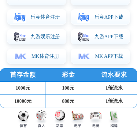
2026-06-08 15:02
42 次阅读
天津津门虎巴顿内切后传中质量堪忧，于
根伟右路进攻依赖外援属性暴露
中超联赛激战正酣，天津津门虎在近期比赛中暴露出
一个显著短板：本土球员巴顿在右路内切后的传中质
量持续低迷，而主教练于根伟试图通过国产球员打穿
右路防线的战术构想，在对手针对性布防下频频受
阻。这一现象不仅让球队的边路进攻效率大打折扣，
更凸显了津门虎在右路进攻体系中对外援的深度依赖
——当外援状态起伏或被严防时，球队的右路便如同