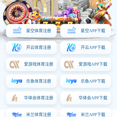
首页
/
体育快讯
/ 正文