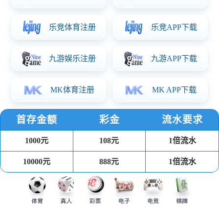
4. 用户行为
禁止用户发布违法信息、扰乱系统运行、侵犯他人权利或进行未
授权营销行为。
5. 知识产权
平台内所有内容归属平台或授权方所有，未经允许不得以任何形
式使用或传播。
6. 服务终止
若用户违反协议条款，平台有权中止或终止账户使用，且无需提
前通知。
7. 免责声明
平台不对因网络问题、第三方系统故障等引发的内容偏差或使用